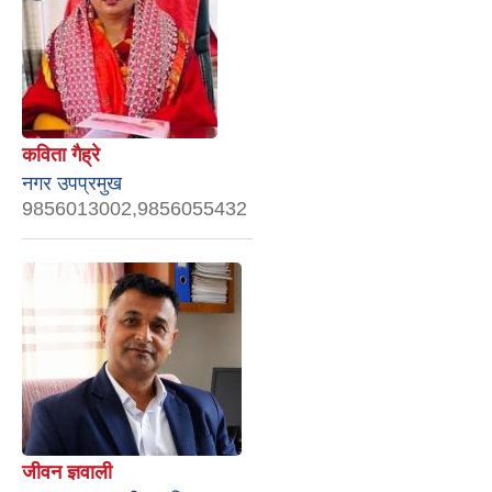
कविता गैह्रे
नगर उपप्रमुख
9856013002,9856055432
जीवन ज्ञवाली