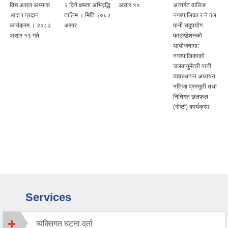
विच असल अभ्यास
२ दिने क्षमता अभिवृद्धि
असार १०
अन्तर्गत वालिङ
आदान प्रदान
तालिम । मिति २०८२
नगरपालिका र नेपाल
कार्यक्रम । २०८२
असार
पानी सदुपयोग
असार १३ गते
फाउण्डेशनको
आयोजनामा:
नगरपालिकाको
जलवायुमैत्री पानी
व्यवस्थापन अध्ययन
नतिजा प्रस्तुती तथा
नितिगत छलफल
(गोष्ठी) कार्यक्रम
Services
व्यक्तिगत घटना दर्ता