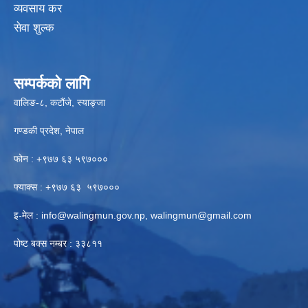
व्यवसाय कर
सेवा शुल्क
सम्पर्कको लागि
वालिङ-८, कटौंजे, स्याङ्जा
गण्डकी प्रदेश, नेपाल
फोन : +९७७ ६३ ५९७०००
फ्याक्स : +९७७ ६३ ५९७०००
इ-मेल :
info@walingmun.gov.np
,
walingmun@gmail.com
पोष्ट बक्स नम्बर : ३३८११