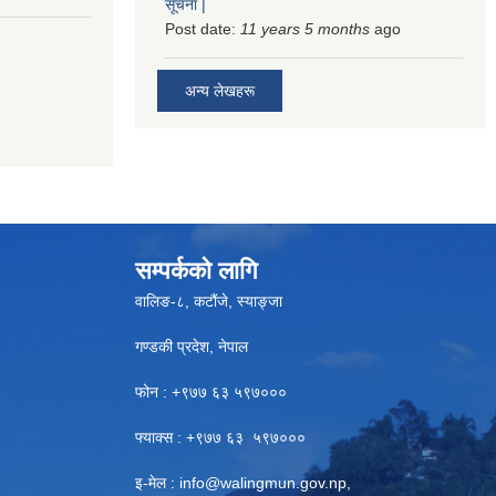
सूचना |
Post date:
11 years 5 months
ago
अन्य लेखहरू
सम्पर्कको लागि
वालिङ-८, कटौंजे, स्याङ्जा
गण्डकी प्रदेश, नेपाल
फोन : +९७७ ६३ ५९७०००
फ्याक्स : +९७७ ६३ ५९७०००
इ-मेल :
info@walingmun.gov.np
,