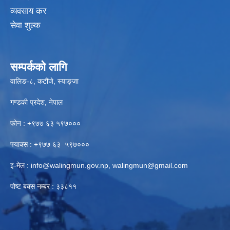
व्यवसाय कर
सेवा शुल्क
सम्पर्कको लागि
वालिङ-८, कटौंजे, स्याङ्जा
गण्डकी प्रदेश, नेपाल
फोन : +९७७ ६३ ५९७०००
फ्याक्स : +९७७ ६३ ५९७०००
इ-मेल :
info@walingmun.gov.np
,
walingmun@gmail.com
पोष्ट बक्स नम्बर : ३३८११