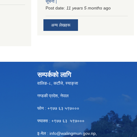
सूचना |
Post date:
11 years 5 months
ago
अन्य लेखहरू
सम्पर्कको लागि
वालिङ-८, कटौंजे, स्याङ्जा
गण्डकी प्रदेश, नेपाल
फोन : +९७७ ६३ ५९७०००
फ्याक्स : +९७७ ६३ ५९७०००
इ-मेल :
info@walingmun.gov.np
,