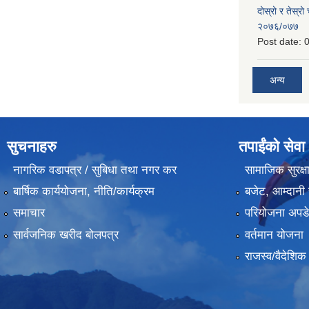
दोस्रो र तेस्रो
२०७६/०७७
Post date:
0
अन्य
सुचनाहरु
तपाईंको सेवा
नागरिक वडापत्र / सुबिधा तथा नगर कर
सामाजिक सुरक्ष
बार्षिक कार्ययोजना, नीति/कार्यक्रम
बजेट, आम्दानी 
समाचार
परियोजना अपडेट
सार्वजनिक खरीद बोलपत्र
वर्तमान योजना
राजस्व/वैदेशि