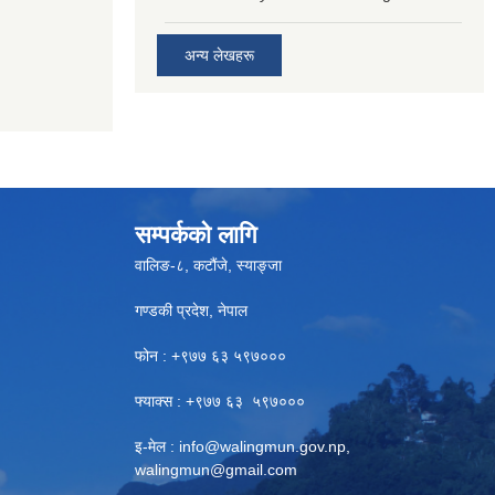
अन्य लेखहरू
सम्पर्कको लागि
वालिङ-८, कटौंजे, स्याङ्जा
गण्डकी प्रदेश, नेपाल
फोन : +९७७ ६३ ५९७०००
फ्याक्स : +९७७ ६३ ५९७०००
इ-मेल :
info@walingmun.gov.np
,
walingmun@gmail.com