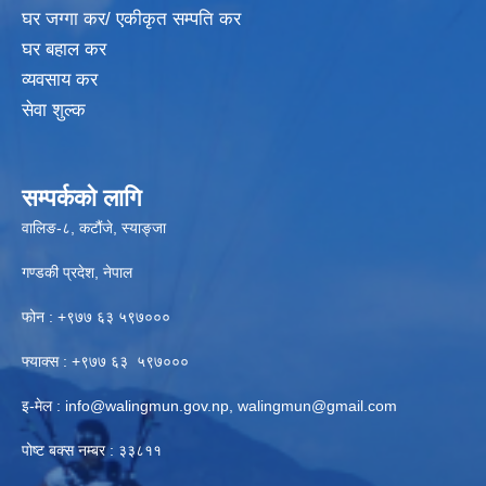
घर जग्गा कर/ एकीकृत सम्पति कर
घर बहाल कर
व्यवसाय कर
सेवा शुल्क
सम्पर्कको लागि
वालिङ-८, कटौंजे, स्याङ्जा
गण्डकी प्रदेश, नेपाल
फोन : +९७७ ६३ ५९७०००
फ्याक्स : +९७७ ६३ ५९७०००
इ-मेल :
info@walingmun.gov.np
,
walingmun@gmail.com
पोष्ट बक्स नम्बर : ३३८११