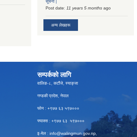
सूचना |
Post date:
11 years 5 months
ago
अन्य लेखहरू
सम्पर्कको लागि
वालिङ-८, कटौंजे, स्याङ्जा
गण्डकी प्रदेश, नेपाल
फोन : +९७७ ६३ ५९७०००
फ्याक्स : +९७७ ६३ ५९७०००
इ-मेल :
info@walingmun.gov.np
,