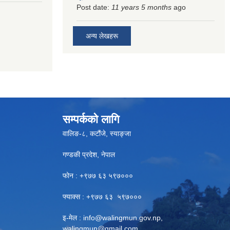
Post date:
11 years 5 months
ago
अन्य लेखहरू
सम्पर्कको लागि
वालिङ-८, कटौंजे, स्याङ्जा
गण्डकी प्रदेश, नेपाल
फोन : +९७७ ६३ ५९७०००
फ्याक्स : +९७७ ६३ ५९७०००
इ-मेल :
info@walingmun.gov.np
,
walingmun@gmail.com