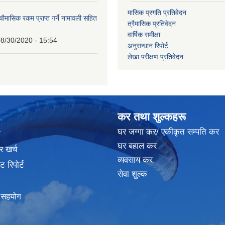
मासिक प्रगति प्रतिवेदन
 चौमासिक रकम प्राप्त गर्ने नामावली सहित
त्रैमासिक प्रतिवेदन
वार्षिक समीक्षा
8/30/2020 - 15:54
अनुसन्धान रिपोर्ट
लेखा परीक्षण प्रतिवेदन
कर तथा शुल्कहरू
घर जग्गा कर/ एकीकृत सम्पति कर
ा
घर बहाल कर
र खर्च
व्यवसाय कर
 रिपोर्ट
सेवा शुल्क
क सहयोग