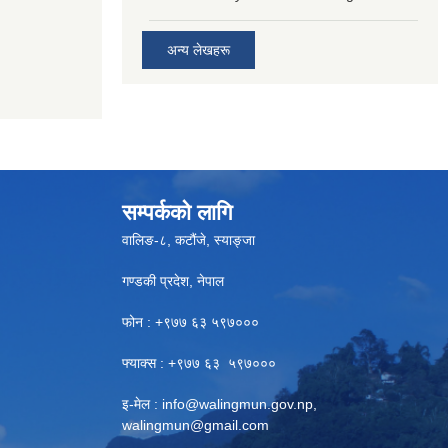
अन्य लेखहरू
सम्पर्कको लागि
वालिङ-८, कटौंजे, स्याङ्जा
गण्डकी प्रदेश, नेपाल
फोन : +९७७ ६३ ५९७०००
फ्याक्स : +९७७ ६३ ५९७०००
इ-मेल :
info@walingmun.gov.np
,
walingmun@gmail.com