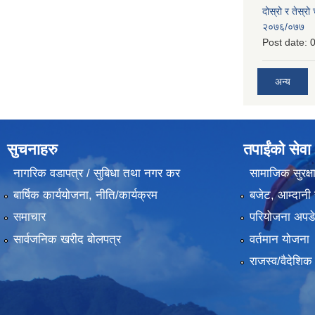
दोस्रो र तेस्रो
२०७६/०७७
Post date:
0
अन्य
सुचनाहरु
तपाईंको सेवा
नागरिक वडापत्र / सुबिधा तथा नगर कर
सामाजिक सुरक्ष
बार्षिक कार्ययोजना, नीति/कार्यक्रम
बजेट, आम्दानी 
समाचार
परियोजना अपडेट
सार्वजनिक खरीद बोलपत्र
वर्तमान योजना
राजस्व/वैदेशि