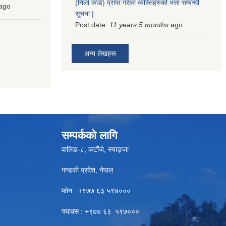
(निलो कार्ड) प्राप्त गरेका व्यक्तिहरुको भत्ता सम्बन्धी
ago
सूचना |
Post date:
11 years 5 months
ago
अन्य लेखहरू
सम्पर्कको लागि
वालिङ-८, कटौंजे, स्याङ्जा
गण्डकी प्रदेश, नेपाल
फोन : +९७७ ६३ ५९७०००
फ्याक्स : +९७७ ६३ ५९७०००