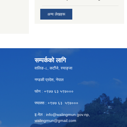
अन्य लेखहरू
सम्पर्कको लागि
वालिङ-८, कटौंजे, स्याङ्जा
गण्डकी प्रदेश, नेपाल
फोन : +९७७ ६३ ५९७०००
फ्याक्स : +९७७ ६३ ५९७०००
इ-मेल :
info@walingmun.gov.np
,
walingmun@gmail.com