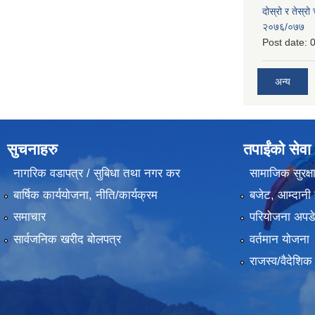
दोस्रो र तेस्रो
२०७६/०७७
Post date:
0
अन्य
सुचनाहरु
तपाईंको सेवा
नागरिक वडापत्र / सुबिधा तथा नगर कर
सामाजिक सुरक्ष
बार्षिक कार्ययोजना, नीति/कार्यक्रम
बजेट, आम्दानी 
समाचार
परियोजना अपडेट
सार्वजनिक खरीद बोलपत्र
वर्तमान योजना
राजस्व/वैदेशि