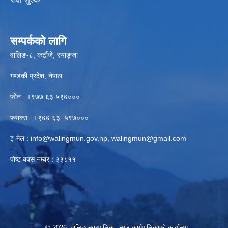
सम्पर्कको लागि
वालिङ-८, कटौंजे, स्याङ्जा
गण्डकी प्रदेश, नेपाल
फोन : +९७७ ६३ ५९७०००
फ्याक्स : +९७७ ६३ ५९७०००
इ-मेल :
info@walingmun.gov.np
,
walingmun@gmail.com
पोष्ट बक्स नम्बर : ३३८११
© 2026 वालिङ नगरपालिका, नगर कार्यपालिकाको कार्यालय